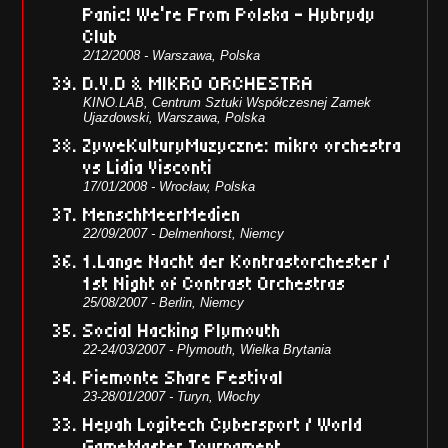
Panic! We’re From Polska – Hybrydy
Club
2/12/2008 - Warszawa, Polska
D.V.D & MIKRO ORCHESTRA
KINO.LAB, Centrum Sztuki Współczesnej Zamek
Ujazdowski, Warszawa, Polska
ZyweKulturyMuzyczne: mikro orchestra
vs Lidia Visconti
17/01/2008 - Wrocław, Polska
MenschMeerMedien
22/09/2007 - Delmenhorst, Niemcy
1.Lange Nacht der Kontrastorchester /
1st Night of Contrast Orchestras
25/08/2007 - Berlin, Niemcy
Social Hacking Plymouth
22-24/03/2007 - Plymouth, Wielka Brytania
Piemonte Share Festival
23-28/01/2007 - Turyn, Włochy
Heyah Logitech Cybersport / World
GameMaster Tournament