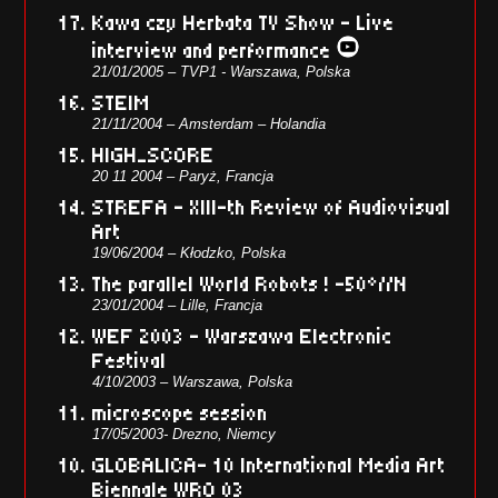
Kawa czy Herbata TV Show – Live
interview and performance
21/01/2005 – TVP1 - Warszawa, Polska
STEIM
21/11/2004 – Amsterdam – Holandia
HIGH_SCORE
20 11 2004 – Paryż, Francja
STREFA – XIII-th Review of Audiovisual
Art
19/06/2004 – Kłodzko, Polska
The parallel World Robots ! -50°//N
23/01/2004 – Lille, Francja
WEF 2003 – Warszawa Electronic
Festival
4/10/2003 – Warszawa, Polska
microscope session
17/05/2003- Drezno, Niemcy
GLOBALICA- 10 International Media Art
Biennale WRO 03