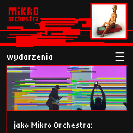
☰
wydarzenia
jako Mikro Orchestra: