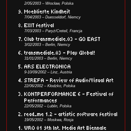
2/05/2003 – Wrocław, Polska
Moeblierte Kindheit
7/04/2003 – Duesseldorf, Niemcy
EXIT festival
7/03/2003 – Paryż/Creteil, Francja
Club transmediale.03 – GO EAST
3/02/2003 – Berlin, Niemcy
transmediale.03 – Play Global!
31/01/2003 – Berlin, Niemcy
ARS ELECTRONICA
9-10/09/2002 – Linz, Austria
STREFA – Review of Audio/Visual Art
22/06/2002 – Kłodzko, Polska
KONTPERFORMANCE 6 – Festiwal of
Performances
22/05/2002 – Lublin, Polska
read_me 1.2 – artistic software festival
19/05/2002 – Moskwa, Rosja
WRO 01 9th Int. Media Art Biennale